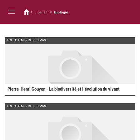
You
Skip
to
are
>
>
u-paris.fr
Biologie
main
here
Toggle
content
navigation
LES BATTEMENTS DU TEMPS
Pierre-Henri Gouyon - La biodiversité et l’évolution du vivant
LES BATTEMENTS DU TEMPS