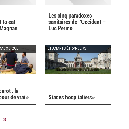
Les cinq paradoxes
t to eat -
sanitaires de l’Occident –
 Magnan
Luc Perino
DAGOGIQUE
ETUDIANTS ÉTRANGERS
erot : la
pour de vrai
(link
Stages hospitaliers
(link
is
is
external)
external)
3