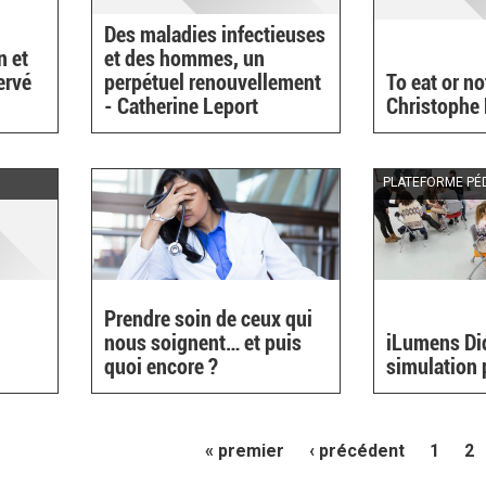
Des maladies infectieuses
n et
et des hommes, un
ervé
perpétuel renouvellement
To eat or no
- Catherine Leport
Christophe
PLATEFORME PÉ
Prendre soin de ceux qui
nous soignent… et puis
iLumens Did
quoi encore ?
simulation 
« premier
‹ précédent
1
2