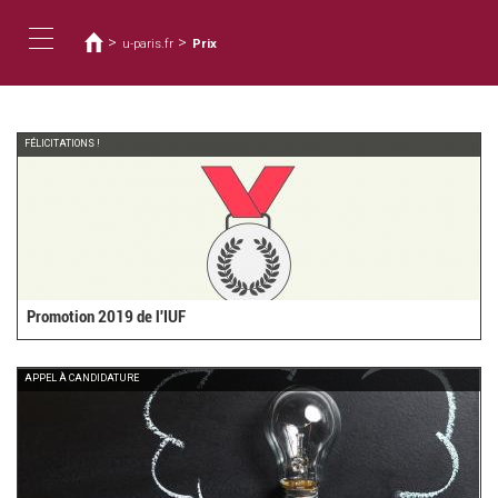
You
Skip
to
are
>
>
u-paris.fr
Prix
main
here
Toggle
content
navigation
FÉLICITATIONS !
Promotion 2019 de l'IUF
APPEL À CANDIDATURE