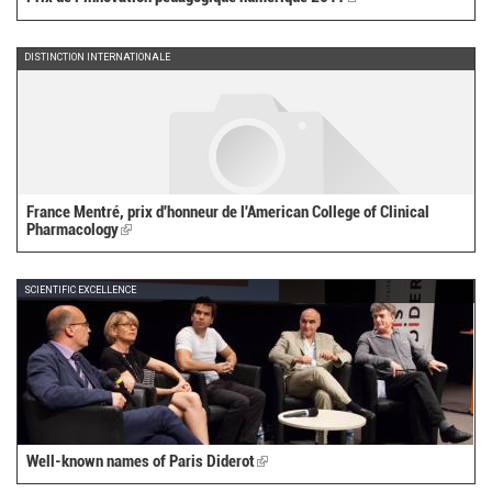
is
external)
DISTINCTION INTERNATIONALE
France Mentré, prix d'honneur de l'American College of Clinical
Pharmacology
(link
is
external)
SCIENTIFIC EXCELLENCE
Well-known names of Paris Diderot
(link
is