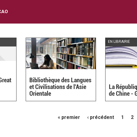
CAO
EN LIBRAIRIE
Great
Bibliothèque des Langues
et Civilisations de l'Asie
La Républiq
Orientale
de Chine - 
« premier
‹ précédent
1
2