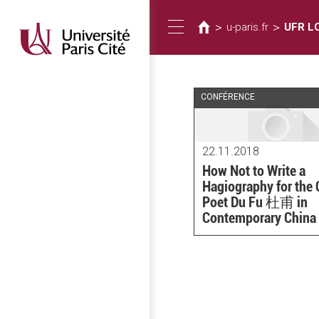
You
Skip
to
are
>
>
u-paris.fr
UFR L
Toggle
main
here
content
navigation
CONFÉRENCE
22.11.2018
How Not to Write a
Hagiography for the 
Poet Du Fu 杜甫 in
Contemporary China