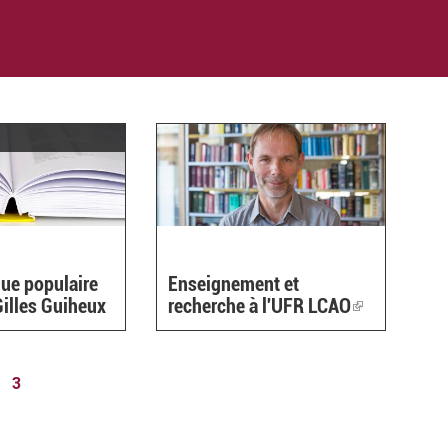
ue populaire
Enseignement et
Gilles Guiheux
recherche à l'UFR LCAO
(link
is
external)
3