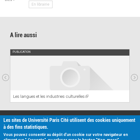
En librairie
A lire aussi
PUBLICATION
Les langues et les industries culturelles
(link
is
external)
PRATIQUE
Les sites de Université Paris Cité utilisent des cookies uniquement
Plan d'accès
à des fins statistiques.
Intranet
Mentions légales
Vous pouvez consentir au dépôt d'un cookie sur votre navigateur en
Données personnelles