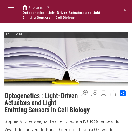
Usted
Pasar
>
>
al
u-paris.fr
está
FR
contenido
Optogenetics : Light-Driven Actuators and Light-
aquí
Toggle
principal
Emitting Sensors in Cell Biology
EN LIBRAIRIE
navigation
Sh
Optogenetics : Light-Driven
Actuators and Light-
Emitting Sensors in Cell Biology
Sophie Vriz, enseignante chercheure à l'UFR Sciences du
Vivant de l'université Paris Diderot et Takeaki Ozawa de