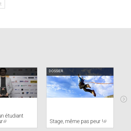
t
DOSSIER
PA
’un étudiant
I
ur
(link
Stage, même pas peur !
(link
Th
is
is