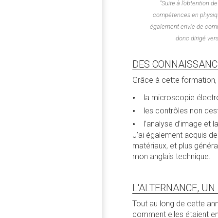
"Suite à l’obtention 
compétences en physique
également envie de comme
donc dirigé ver
DES CONNAISSANC
Grâce à cette formation, 
la microscopie électro
les contrôles non dest
l’analyse d’image et l
J’ai également acquis de
matériaux, et plus généra
mon anglais technique.
L'ALTERNANCE, UN
Tout au long de cette ann
comment elles étaient e