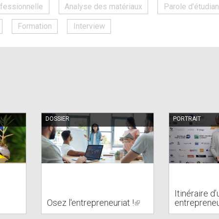
fessionnelle
Analyse des matériaux
Parole d’étudian
Formation
Interview
DOSSIER
PORTRAIT
Itinéraire d
Osez l'entrepreneuriat !
(link
entreprene
is