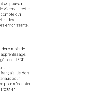
ant de pouvoir
nde vivement cette
 compte qu’il
elles des
rès enrichissante.
nt deux mois de
n apprentissage.
génierie d’EDF.
ertises
français. Je dois
tériaux pour
ion pour m’adapter
es tout en