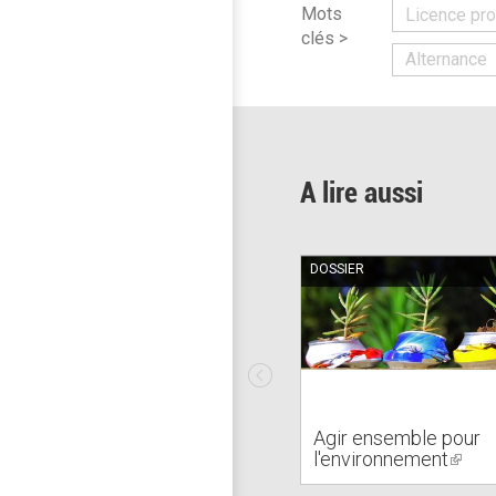
Mots
Licence pro
clés >
Alternance
A lire aussi
DOSSIER
Agir ensemble pour
l'environnement
(link
is