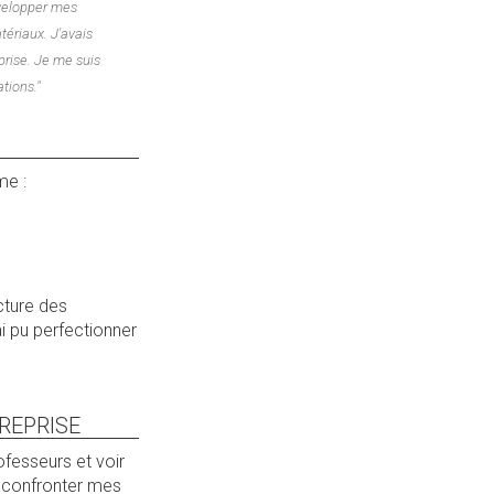
évelopper mes
ériaux. J'avais
rise. Je me suis
tions."
me :
cture des
ai pu perfectionner
REPRISE
ofesseurs et voir
t confronter mes