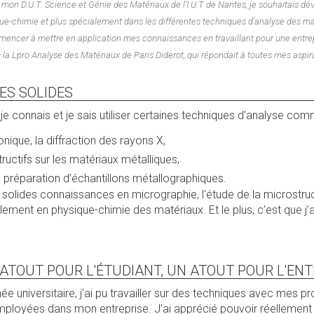
de mon D.U.T. Science et Génie des Matériaux de l’I.U.T de Nantes, je souhaitais d
-chimie et plus spécialement dans les différentes techniques d’analyse des mat
ncer à mettre en application mes connaissances en travaillant pour une entrep
s la Lpro Analyse des Matériaux de Paris Diderot, qui répondait à toutes mes aspira
ES SOLIDES
je connais et je sais utiliser certaines techniques d’analyse com
nique, la diffraction des rayons X,
ructifs sur les matériaux métalliques,
a préparation d’échantillons métallographiques.
 solides connaissances en micrographie, l'étude de la microstru
lement en physique-chimie des matériaux. Et le plus, c’est que j’
 ATOUT POUR L'ÉTUDIANT, UN ATOUT POUR L'ENT
ée universitaire, j’ai pu travailler sur des techniques avec mes pr
mployées dans mon entreprise. J'ai apprécié pouvoir réellemen