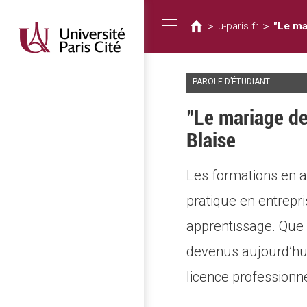
Usted
Pasar
al
está
>
>
u-paris.fr
"Le mar
Toggle
contenido
aquí
principal
PAROLE D’ÉTUDIANT
navigation
"Le mariage de 
Blaise
Les formations en al
pratique en entrepri
apprentissage. Que 
devenus aujourd’hui
licence professionn