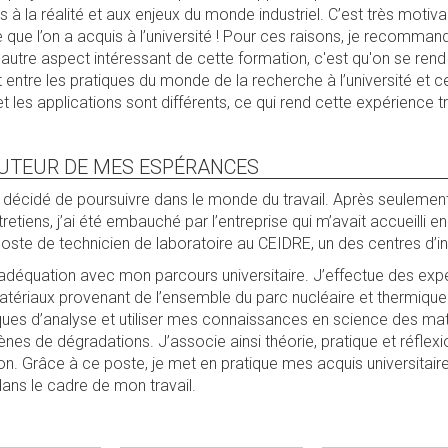
à la réalité et aux enjeux du monde industriel. C’est très motiv
ce que l’on a acquis à l’université ! Pour ces raisons, je recomma
 autre aspect intéressant de cette formation, c'est qu'on se rend
 entre les pratiques du monde de la recherche à l’université et c
 et les applications sont différents, ce qui rend cette expérience t
AUTEUR DE MES ESPÉRANCES
'ai décidé de poursuivre dans le monde du travail. Après seuleme
tiens, j’ai été embauché par l’entreprise qui m’avait accueilli e
ste de technicien de laboratoire au CEIDRE, un des centres d’in
 adéquation avec mon parcours universitaire. J’effectue des exp
atériaux provenant de l’ensemble du parc nucléaire et thermique 
niques d’analyse et utiliser mes connaissances en science des ma
s de dégradations. J’associe ainsi théorie, pratique et réflex
on. Grâce à ce poste, je met en pratique mes acquis universitair
ans le cadre de mon travail.