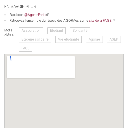
EN SAVOIR PLUS
(link
Facebook
@AgoraeParis
is
(link
Retrouvez l'ensemble du réseau des AGORAés sur le
site de la FAGE
external)
is
external)
Mots
Association
Etudiant
Solidarité
clés >
Epicerie solidaire
Vie étudiante
Agorae
AGEP
FAGE