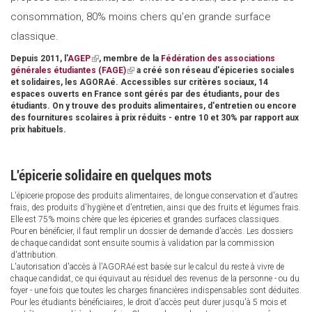
consommation, 80% moins chers qu'en grande surface
classique.
Depuis 2011, l'
AGEP
(link
, membre de la
Fédération des associations
générales étudiantes (FAGE)
is
(link
a créé son réseau d'épiceries sociales
et solidaires, les AGORAé. Accessibles sur critères sociaux, 14
external)
is
espaces ouverts en France sont gérés par des étudiants, pour des
external)
étudiants. On y trouve des produits alimentaires, d'entretien ou encore
des fournitures scolaires à prix réduits - entre 10 et 30% par rapport aux
prix habituels.
L'épicerie solidaire en quelques mots
L'épicerie propose des produits alimentaires, de longue conservation et d'autres
frais, des produits d'hygiène et d'entretien, ainsi que des fruits et légumes frais.
Elle est 75% moins chère que les épiceries et grandes surfaces classiques.
Pour en bénéficier, il faut remplir un dossier de demande d'accès. Les dossiers
de chaque candidat sont ensuite soumis à validation par la commission
d'attribution.
L'autorisation d'accès à l'AGORAé est basée sur le calcul du reste à vivre de
chaque candidat, ce qui équivaut au résiduel des revenus de la personne - ou du
foyer - une fois que toutes les charges financières indispensables sont déduites.
Pour les étudiants bénéficiaires, le droit d'accès peut durer jusqu'à 5 mois et