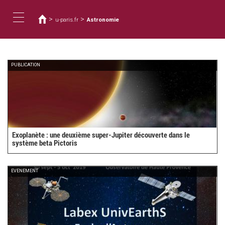
Usted
Pasar
al
está
>
>
u-paris.fr
Astronomie
contenido
aquí
Toggle
principal
navigation
PUBLICATION
Exoplanète : une deuxième super-Jupiter découverte dans le
système beta Pictoris
EVENEMENT