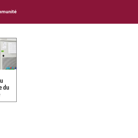
mmunité
au
e du
e