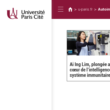
Usted
Pasar
al
está
>
>
u-paris.fr
Autoi
Toggle
contenido
aquí
principal
navigation
Ai Ing Lim, plongée 
cœur de l’intelligenc
système immunitair