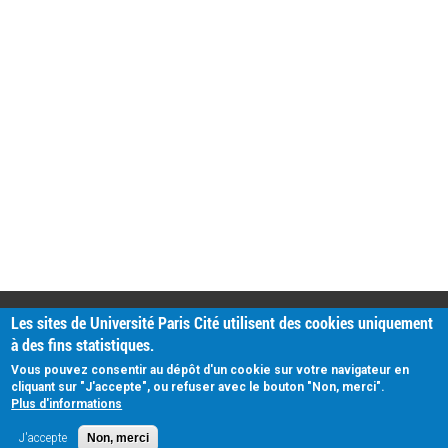
PRATIQUE
Les sites de Université Paris Cité utilisent des cookies uniquement
Plan d'accès
à des fins statistiques.
Intranet
Mentions légales
Vous pouvez consentir au dépôt d'un cookie sur votre navigateur en
Données personnelles
cliquant sur "J'accepte", ou refuser avec le bouton "Non, merci".
Plus d'informations
J'accepte
Non, merci