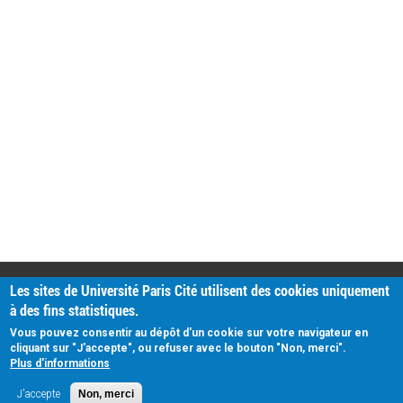
PRATIQUE
Les sites de Université Paris Cité utilisent des cookies uniquement
Plan d'accès
à des fins statistiques.
Intranet
Mentions légales
Vous pouvez consentir au dépôt d'un cookie sur votre navigateur en
Données personnelles
cliquant sur "J'accepte", ou refuser avec le bouton "Non, merci".
Plus d'informations
J'accepte
Non, merci