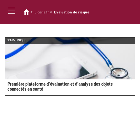
Usted
Pasar
al
está
>
>
u-paris.fr
Evaluation de risque
contenido
aquí
Toggle
principal
navigation
COMMUNIQUÉ
Première plateforme d’évaluation et d’analyse des objets
connectés en santé