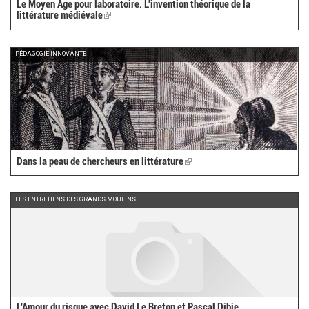
Le Moyen Âge pour laboratoire. L'invention théorique de la
littérature médiévale
(link
is
external)
PÉDAGOGIE INNOVANTE
Dans la peau de chercheurs en littérature
(link
is
external)
LES ENTRETIENS DES GRANDS MOULINS
L'Amour du risque avec David Le Breton et Pascal Dibie