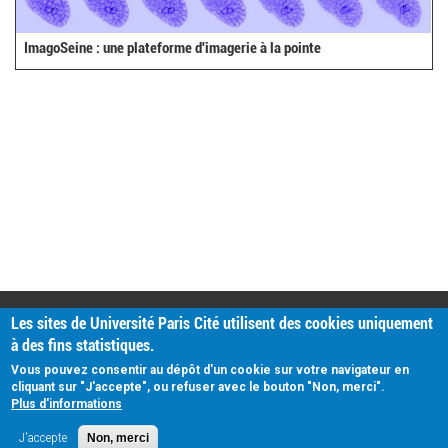
ImagoSeine : une plateforme d'imagerie à la pointe
PRATIQUE
Les sites de Université Paris Cité utilisent des cookies uniquement
Plan d'accès
à des fins statistiques.
Intranet
Mentions légales
Vous pouvez consentir au dépôt d'un cookie sur votre navigateur en
Données personnelles
cliquant sur "J'accepte", ou refuser avec le bouton "Non, merci".
Plus d'informations
J'accepte
Non, merci