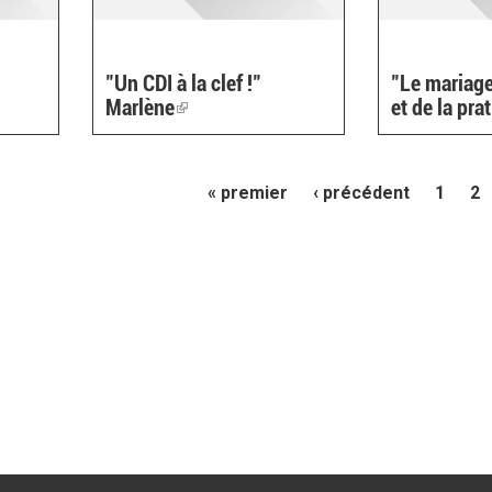
"Un CDI à la clef !"
"Le mariage
Marlène
(link
et de la pra
is
nal)
external)
« premier
‹ précédent
1
2