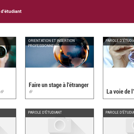
 d’étudiant
ORIENTATION ET INSERTION
PAROLE D'ÉTUDI
PROFESSIONNELLE
Faire un stage à l'étranger
i
(link
(link
La voie de l
is
is
external)
external)
PAROLE D’ÉTUDIANT
PAROLE D’ÉTUDI