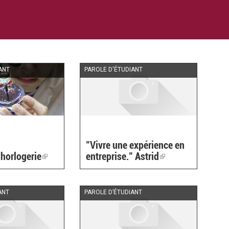
ANT
PAROLE D'ÉTUDIANT
"Vivre une expérience en
’horlogerie
(link
entreprise." Astrid
(link
is
is
external)
external)
ANT
PAROLE D’ÉTUDIANT