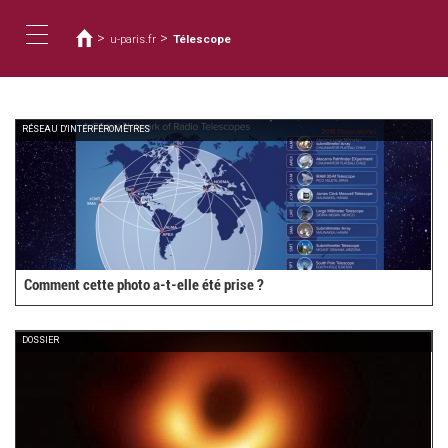
Usted
Pasar
al
está
>
>
u-paris.fr
Télescope
contenido
aquí
Toggle
principal
navigation
RÉSEAU D'INTERFÉROMÈTRES
Comment cette photo a-t-elle été prise ?
DOSSIER