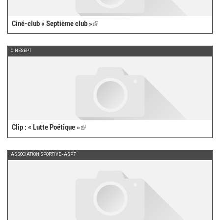
Ciné-club « Septième club »
(link
is
external)
CINESEPT
Clip : « Lutte Poétique »
(link
is
external)
ASSOCIATION SPORTIVE - ASP7