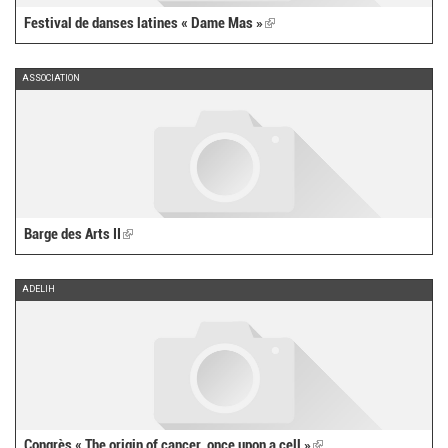
Festival de danses latines « Dame Mas »
(link
is
external)
ASSOCIATION
Barge des Arts II
(link
is
external)
ADELIH
Congrès « The origin of cancer, once upon a cell »
(link