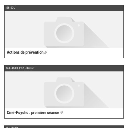
external)
EBISOL
Actions de prévention
(link
is
external)
COLLECTIF PSY DIDEROT
Ciné-Psycho : première séance
(link
is
external)