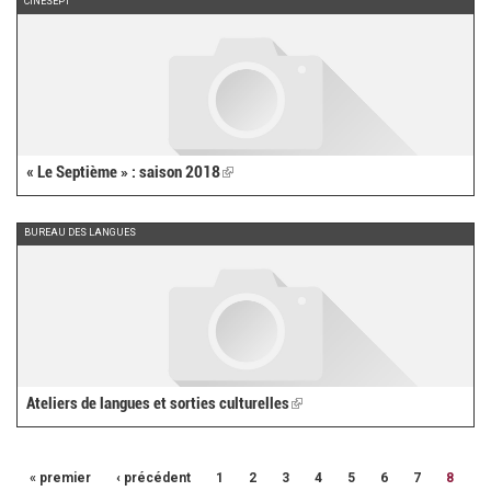
CINÉSEPT
« Le Septième » : saison 2018
(link
is
external)
BUREAU DES LANGUES
Ateliers de langues et sorties culturelles
(link
is
external)
« premier
‹ précédent
1
2
3
4
5
6
7
8