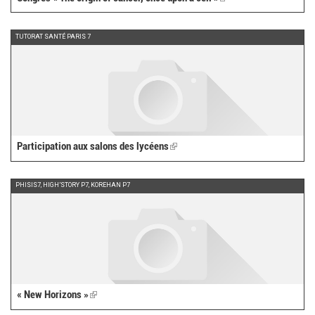
is
external)
TUTORAT SANTÉ PARIS 7
Participation aux salons des lycéens
(link
is
external)
PHISIS7, HIGH’STORY P7, KOREHAN P7
« New Horizons »
(link
is