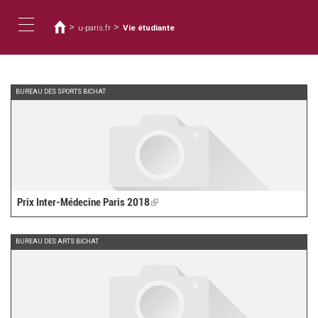
Usted
Pasar
al
está
>
>
u-paris.fr
Vie étudiante
contenido
aquí
Toggle
principal
navigation
BUREAU DES SPORTS BICHAT
Prix Inter-Médecine Paris 2018
(link
is
external)
BUREAU DES ARTS BICHAT