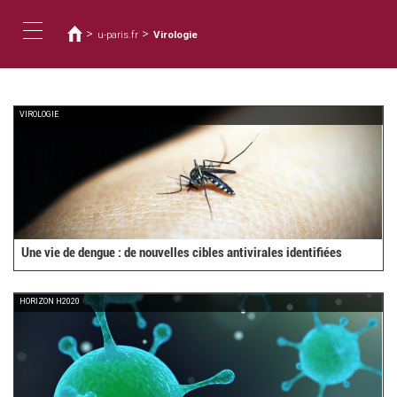
Usted
Pasar
al
está
>
>
u-paris.fr
Virologie
contenido
aquí
Toggle
principal
navigation
VIROLOGIE
Une vie de dengue : de nouvelles cibles antivirales identifiées
HORIZON H2020