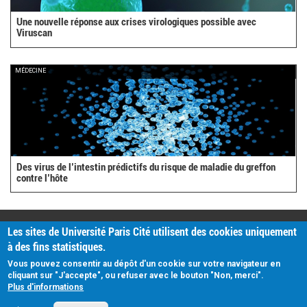
Une nouvelle réponse aux crises virologiques possible avec
Viruscan
MÉDECINE
Des virus de l’intestin prédictifs du risque de maladie du greffon
contre l’hôte
PRATIQUE
Les sites de Université Paris Cité utilisent des cookies uniquement
Plan d'accès
à des fins statistiques.
Intranet
Mentions légales
Vous pouvez consentir au dépôt d'un cookie sur votre navigateur en
Données personnelles
cliquant sur "J'accepte", ou refuser avec le bouton "Non, merci".
Plus d'informations