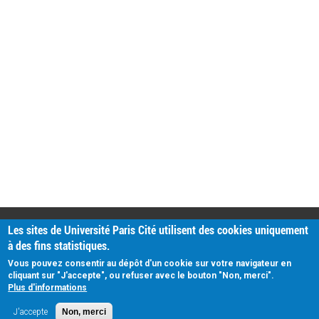
PRATIQUE
Les sites de Université Paris Cité utilisent des cookies uniquement
Plan d'accès
à des fins statistiques.
Intranet
Mentions légales
Vous pouvez consentir au dépôt d'un cookie sur votre navigateur en
Données personnelles
cliquant sur "J'accepte", ou refuser avec le bouton "Non, merci".
Plus d'informations
J'accepte
Non, merci