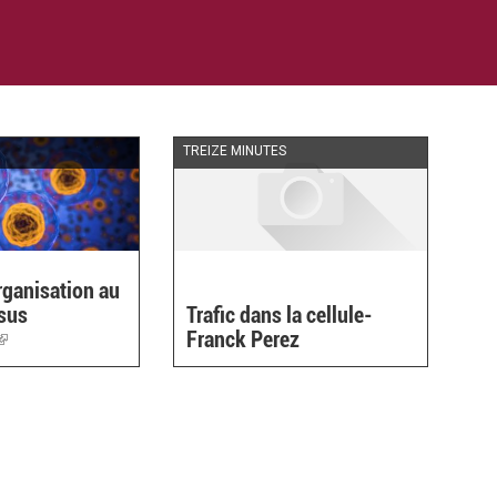
TREIZE MINUTES
rganisation au
ssus
Trafic dans la cellule-
(link
Franck Perez
is
external)