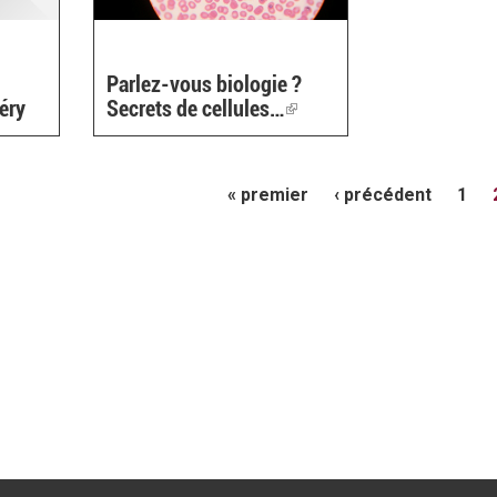
Parlez-vous biologie ?
héry
Secrets de cellules…
(link
is
external)
« premier
‹ précédent
1