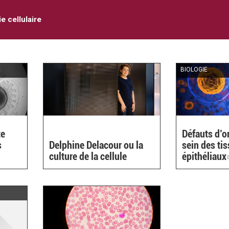
e cellulaire
BIOLOGIE
te
Défauts d’o
s
Delphine Delacour ou la
sein des ti
culture de la cellule
épithéliaux