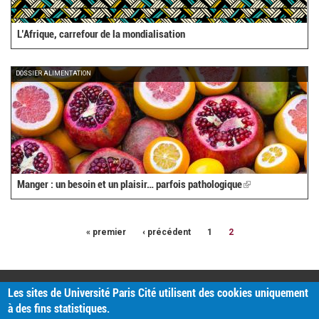
L’Afrique, carrefour de la mondialisation
DOSSIER ALIMENTATION
Manger : un besoin et un plaisir… parfois pathologique
(link
is
external)
« premier
‹ précédent
1
2
PRATIQUE
Les sites de Université Paris Cité utilisent des cookies uniquement
Plan d'accès
à des fins statistiques.
Intranet