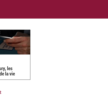
E
ry, les
de la vie
2