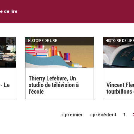
e de lire
HISTOIRE DE LIRE
HISTOIRE DE LIR
Thierry Lefebvre, Un
 - Le
studio de télévision à
Vincent Fleu
l'école
tourbillons 
« premier
‹ précédent
1