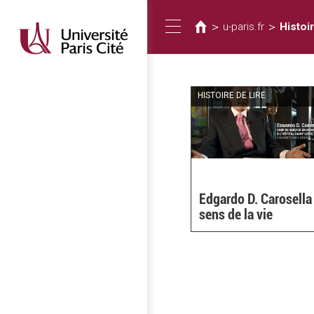
Vous
Aller
au
êtes
>
>
u-paris.fr
Histoir
Toggle
contenu
ici
principal
navigation
HISTOIRE DE LIRE
Edgardo D. Carosella
sens de la vie