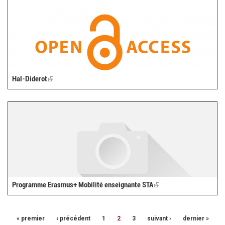
Hal-Diderot
(link
is
external)
Programme Erasmus+ Mobilité enseignante STA
(link
is
external)
« premier
‹ précédent
1
2
3
suivant ›
dernier »