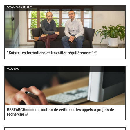
external)
ACCOMPAGNEMENT
"Suivre les formations et travailler régulièrement"
(link
is
external)
NOUVEAU
RESEARCHconnect, moteur de veille sur les appels à projets de
recherche
(link
is
external)