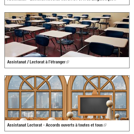
is
external)
Assistanat / Lectorat à l'étranger
(link
is
external)
Assistanat Lectorat - Accords ouverts à toutes et tous
(link
is