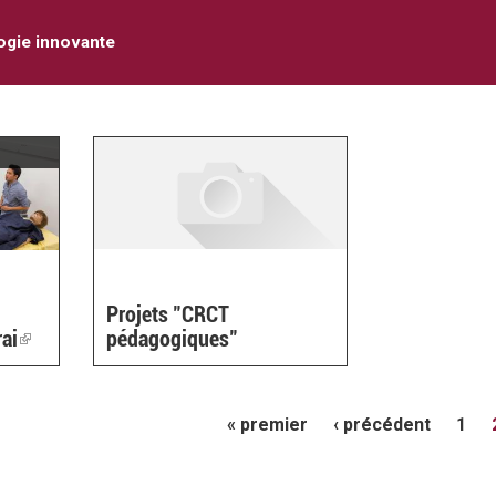
gie innovante
Projets "CRCT
rai
(link
pédagogiques"
is
external)
« premier
‹ précédent
1