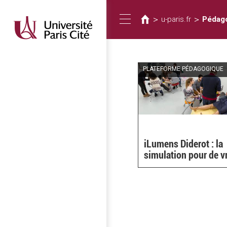
Vous
Aller
au
êtes
>
>
u-paris.fr
Pédago
Toggle
contenu
ici
principal
navigation
PLATEFORME PÉDAGOGIQUE
iLumens Diderot : la
simulation pour de v