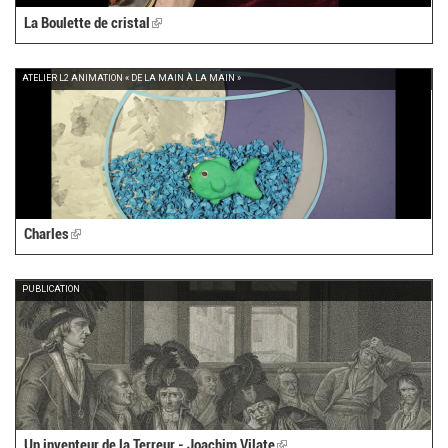
La Boulette de cristal
(link
is
external)
ATELIER L2 ANIMATION « DE LA MAIN À LA MAIN »
Charles
(link
is
external)
PUBLICATION
Un inventeur de la Terreur - Joachim Vilate
(link