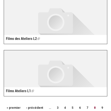
Films des Ateliers L2
(link
is
external)
Films Ateliers L1
(link
is
external)
« premier
‹ précédent
…
3
4
5
6
7
8
9