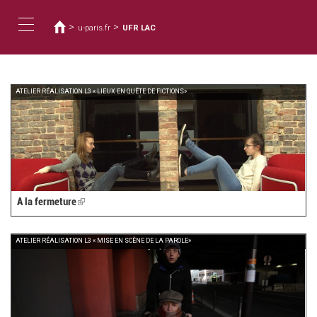
Vous
Aller
au
êtes
>
>
u-paris.fr
UFR LAC
contenu
ici
Toggle
principal
navigation
ATELIER RÉALISATION L3 « LIEUX EN QUÊTE DE FICTIONS»
A la fermeture
(link
is
external)
ATELIER RÉALISATION L3 « MISE EN SCÈNE DE LA PAROLE»