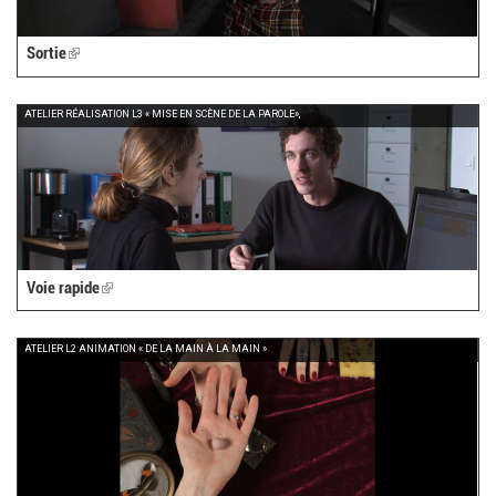
Sortie
(link
is
external)
ATELIER RÉALISATION L3 « MISE EN SCÈNE DE LA PAROLE»,
Voie rapide
(link
is
external)
ATELIER L2 ANIMATION « DE LA MAIN À LA MAIN »