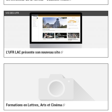
is
external)
VIE DES UFR
L'UFR LAC présente son nouveau site
(link
is
external)
Formations en Lettres, Arts et Cinéma
(link
is