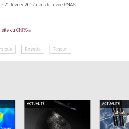
 le 21 février 2017 dans la revue PNAS.
e site du CNRS
(link
)
is
external)
ysique
Rosetta
Tchouri
ACTUALITÉ
ACTUALITÉ