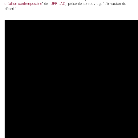
création contemporaine
" de l'
UFR LAC
, présente son ouvrage "L'invasion du
désert".