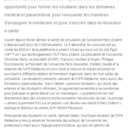
opportunité pour former les étudiants dans les domaines
médical et paramédical, pour renouveler les manières
d’enseigner la médecine et pour s’inscrire dans la révolution
e-santé.
Ouvert depuis février dernier, le centre de simulation de l’université Paris Diderot
a déjà accueilli plus de 3 000 étudiants. Le 4 décembre, les convives ont pu
2
visiter les 800 m
de la plateforme iLumens situés au sous-sol du site Pajol
ème
(18
arr.) qui abrite également l'IUT Paris Diderot. La présidente de l’université,
Christine Clerici, le président d’USPC, François Houllier, le Doyen, Philippe
Ruszniewski, le Président de l'université Paris Descartes, Frédéric Dardel et la
direction de l’UFR Médecine ont pris toute la mesure du travail accompli en
assistant à différents ateliers de formation organisés dans les huit salles de
simulation. Les étudiants présents viennent de l’UFR Médecine, mais aussi des
formations paramédicales. Dans l’atelier « ponction lombaire » qui réunit des
externes et des étudiants infirmiers, ils apprennent ensemble à se coordonner
pour pratiquer ce geste délicat sur un mannequin. «
La plateforme les met
directement dans des situations professionnelles très proches du réel. Le principe
« Jamais la première fois sur un patient » est devenu une réalité à Paris Diderot
»,
explique le directeur du centre, le Pr Patrick Plaisance.
Porte parole des étudiants en santé, Samuel Valéro, Vice-Doyen étudiant de l’UFR
Médecine a tenu à remercier l’ensemble des acteurs de l’université, les
professeurs mais aussi l’équipe administrative, qui leur ont permis de