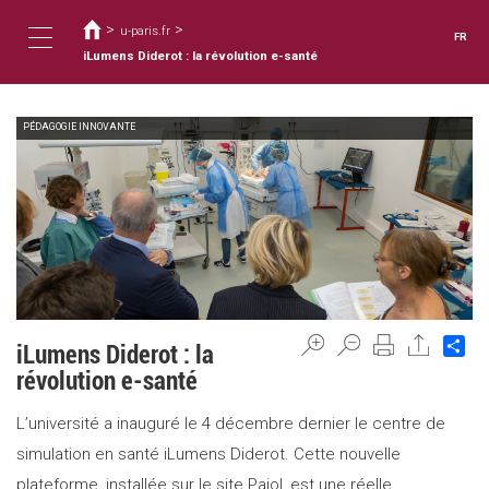
Vous
Aller
au
>
>
êtes
u-paris.fr
FR
contenu
ici
iLumens Diderot : la révolution e-santé
Toggle
principal
PÉDAGOGIE INNOVANTE
navigation
Sh
iLumens Diderot : la
révolution e-santé
L’université a inauguré le 4 décembre dernier le centre de
simulation en santé iLumens Diderot. Cette nouvelle
plateforme, installée sur le site Pajol, est une réelle