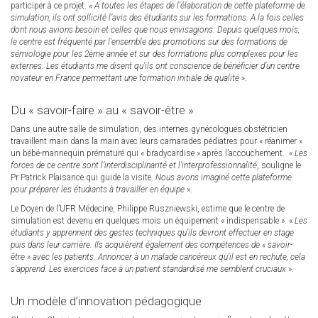
participer à ce projet.
« A toutes les étapes de l’élaboration de cette plateforme de
simulation, ils ont sollicité l’avis des étudiants sur les formations. A la fois celles
dont nous avions besoin et celles que nous envisagions. Depuis quelques mois,
le centre est fréquenté par l’ensemble des promotions sur des formations de
sémiologie pour les 2ème année et sur des formations plus complexes pour les
externes. Les étudiants me disent qu’ils ont conscience de bénéficier d’un centre
novateur en France permettant une formation initiale de qualité »
.
Du « savoir-faire » au « savoir-être »
Dans une autre salle de simulation, des internes gynécologues obstétricien
travaillent main dans la main avec leurs camarades pédiatres pour « réanimer »
un bébé-mannequin prématuré qui « bradycardise » après l’accouchement. «
Les
forces de ce centre sont l’interdisciplinarité et l’interprofessionnalité
, souligne le
Pr Patrick Plaisance qui guide la visite.
Nous avons imaginé cette plateforme
pour préparer les étudiants à travailler en équipe
».
Le Doyen de l’UFR Médecine, Philippe Ruszniewski, estime que le centre de
simulation est devenu en quelques mois un équipement « indispensable ». «
Les
étudiants y apprennent des gestes techniques qu’ils devront effectuer en stage
puis dans leur carrière. Ils acquièrent également des compétences de « savoir-
être » avec les patients. Annoncer à un malade cancéreux qu’il est en rechute, cela
s’apprend. Les exercices face à un patient standardisé me semblent cruciaux
».
Un modèle d’innovation pédagogique