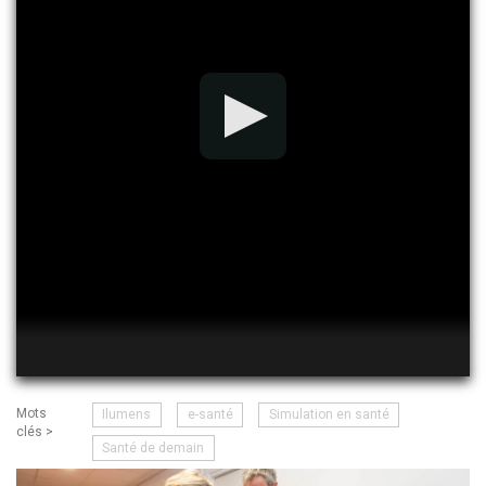
Mots
Ilumens
e-santé
Simulation en santé
clés >
Santé de demain