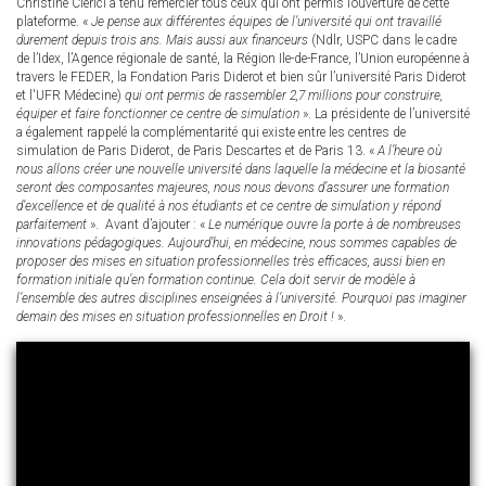
Christine Clerici a tenu remercier tous ceux qui ont permis l’ouverture de cette
plateforme. «
Je pense aux différentes équipes de l’université qui ont travaillé
durement depuis trois ans. Mais aussi aux financeurs
(Ndlr, USPC dans le cadre
de l’Idex, l’Agence régionale de santé, la Région Ile-de-France, l’Union européenne à
travers le FEDER, la Fondation Paris Diderot et bien sûr l’université Paris Diderot
et l'UFR Médecine)
qui ont permis de rassembler 2,7 millions pour construire,
équiper et faire fonctionner ce centre de simulation
». La présidente de l’université
a également rappelé la complémentarité qui existe entre les centres de
simulation de Paris Diderot, de Paris Descartes et de Paris 13. «
A l’heure où
nous allons créer une nouvelle université dans laquelle la médecine et la biosanté
seront des composantes majeures, nous nous devons d’assurer une formation
d’excellence et de qualité à nos étudiants et ce centre de simulation y répond
parfaitement
». Avant d’ajouter : «
Le numérique ouvre la porte à de nombreuses
innovations pédagogiques. Aujourd’hui, en médecine, nous sommes capables de
proposer des mises en situation professionnelles très efficaces, aussi bien en
formation initiale qu’en formation continue. Cela doit servir de modèle à
l’ensemble des autres disciplines enseignées à l’université. Pourquoi pas imaginer
demain des mises en situation professionnelles en Droit !
».