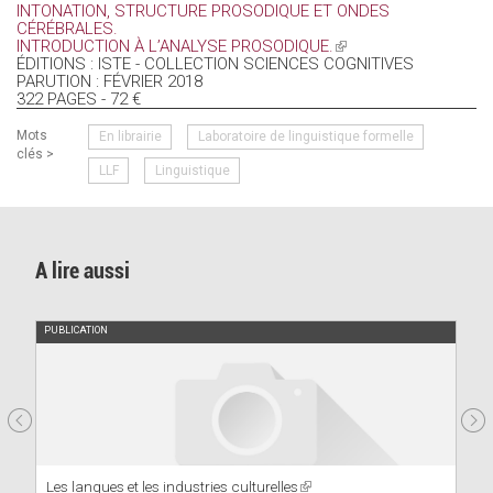
INTONATION, STRUCTURE PROSODIQUE ET ONDES
CÉRÉBRALES.
INTRODUCTION À L’ANALYSE PROSODIQUE.
(LINK
ÉDITIONS : ISTE - COLLECTION SCIENCES COGNITIVES
IS
PARUTION : FÉVRIER 2018
EXTERNAL)
322 PAGES - 72 €
Mots
En librairie
Laboratoire de linguistique formelle
clés >
LLF
Linguistique
A lire aussi
PUBLICATION
Les langues et les industries culturelles
(link