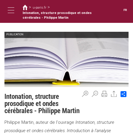
Vous
Aller
>
>
au
u-paris.fr
êtes
FR
contenu
Intonation, structure prosodique et ondes
ici
Toggle
principal
cérébrales - Philippe Martin
PUBLICATION
navigation
Sh
Intonation, structure
prosodique et ondes
cérébrales - Philippe Martin
Philippe Martin, auteur de l'ouvrage
Intonation, structure
prosodique et ondes cérébrales. Introduction à l’analyse