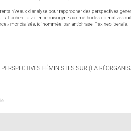
férents niveaux d'analyse pour rapprocher des perspectives gé
qui rattachent la violence misogyne aux méthodes coercitives mil
ce » mondialisée, ici nommée, par antiphrase, Pax neoliberalia.
nk
ternal)
, PERSPECTIVES FÉMINISTES SUR (LA RÉORGANIS
rie