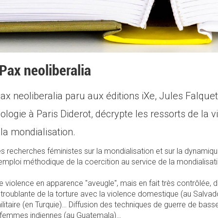
Pax neoliberalia
x neoliberalia paru aux éditions iXe, Jules Falque
ologie à Paris Diderot, décrypte les ressorts de l
 la mondialisation.
s recherches féministes sur la mondialisation et sur la dynamiqu
 l'emploi méthodique de la coercition au service de la mondialisat
e violence en apparence "aveugle", mais en fait très contrôlée, des
troublante de la torture avec la violence domestique (au Salvad
ilitaire (en Turquie)… Diffusion des techniques de guerre de bass
s femmes indiennes (au Guatemala)…