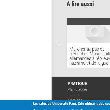
A lire aussi
Marcher au pas et
trébucher. Masculinit
allemandes à l’épreu
nazisme et de la gue
PRATIQUE
Plan d'accès
Intranet
Mentions
Les sites de Université Paris Cité utilisent des c
légales
Données