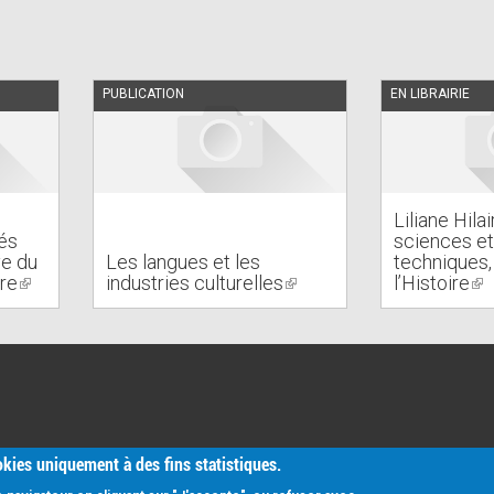
PUBLICATION
EN LIBRAIRIE
Liliane Hila
és
sciences et
ve du
Les langues et les
techniques,
rre
(link
industries culturelles
(link
l’Histoire
(li
is
is
is
external)
external)
ex
ookies uniquement à des fins statistiques.