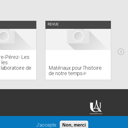
REVUE
EN 
Di
éc
ire-Pérez- Les
so
 les
de
 laboratoire de
Matériaux pour l'histoire
du
nk
de notre temps
(link
XV
is
ternal)
external)
J'accepte
Non, merci