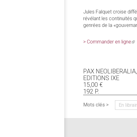
Jules Falquet croise dif
révélant les continuités 
genrées de la «gouvernan
> Commander en ligne
(li
is
ex
PAX NEOLIBERALIA
EDITIONS IXE
15,00 €
192 P.
Mots clés >
En librai