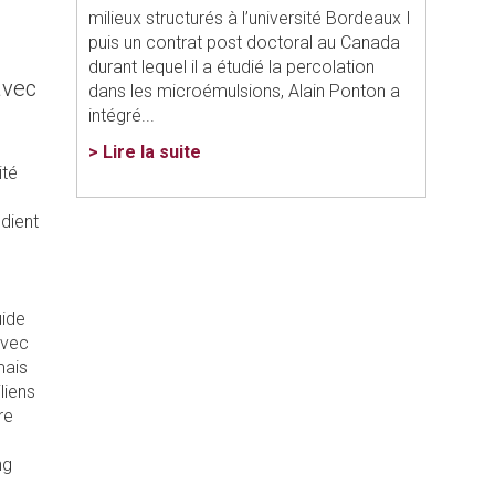
milieux structurés à l’université Bordeaux I
puis un contrat post doctoral au Canada
durant lequel il a étudié la percolation
avec
dans les microémulsions, Alain Ponton a
intégré...
> Lire la suite
ité
dient
uide
avec
mais
liens
re
ng