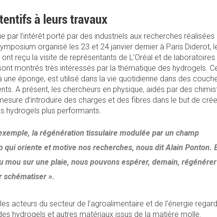
tentifs à leurs travaux
ie par l’intérêt porté par des industriels aux recherches réalisées
 symposium organisé les 23 et 24 janvier dernier à Paris Diderot, l
 ont reçu la visite de représentants de L’Oréal et de laboratoires
ont montrés très intéressés par la thématique des hydrogels. C
à une éponge, est utilisé dans la vie quotidienne dans des couch
ts. A présent, les chercheurs en physique, aidés par des chimis
mesure d’introduire des charges et des fibres dans le but de cré
es hydrogels plus performants.
 exemple, la régénération tissulaire modulée par un champ
 qui oriente et motive nos recherches, nous dit Alain Ponton. 
u mou sur une plaie, nous pouvons espérer, demain, régénérer
r schématiser ».
es acteurs du secteur de l’agroalimentaire et de l’énergie regar
 des hydrogels et autres matériaux issus de la matière molle.