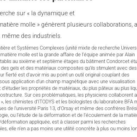
erche sur « la dynamique et
 matière molle » génèrent plusieurs collaborations, 
et même des industriels.
atière et Systèmes Complexes (unité mixte de recherche Univers
 matière molle est la grande affaire de l’équipe animée par Alain
tablis au sixième et septième étages du bâtiment Condorcet étu
 des gels et des matériaux composites qu’ils stimulent avec des
fierté est d’avoir mis au point un outil original couplant des
sous application d’un champ magnétique avec une visualisation
 d’étudier les propriétés de matériaux, du plus pâteux au plus liq
rostructure. Sur ces problématiques, les physiciens collaborent 
», les chimistes d’ITODYS et les biologistes du laboratoire BFA 
ues de l’université Paris 13, d’Orsay et même des confrères Brési
ogie, ou l’étude de la déformation et de l’écoulement de la matiè
e/déformation appliquée, est à classer parmi les recherches
es, elle n’en a pas moins une utilité concrète à plus ou moins lo