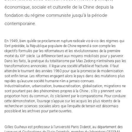
économique, sociale et culturelle de la Chine depuis la
fondation du régime communiste jusqu’à la période
contemporaine.
En 1949, bien qu’elle se proclame en rupture radicale vis-à-vis des régimes qui
l’ont précédée, la République populaire de Chine reprend à son compte les
objectifs formulés par les réformateurs et les révolutionnaires de la première
e
moitié du XX
siècle. La différence tient aux moyens mobilisés pour y parvenir.
Dans les faits, la pratique du totalitarisme par Mao Zedong n’entraînera pas les
transformations annoncées. Il lègue une société affaiblie et fracturée. Il faut
attendre le tournant des années 1980 pour que la promesse de modernisation
soit enfin tenue. Les réformes engagent alors le pays dans des mutations plus
rapides qu’aucune société humaine n’en a jamais connues.
Industrialisation, urbanisation, bureaucratisation, globalisation, migrations ne
sont pourtant pas des phénomènes propres à la Chine ; s’ils y prennent une
proportion hors du commun, ils s’éclairent par le comparatisme. Pour conduire
cette démonstration, l’ouvrage s’appuie sur les acquis les plus récents de la
recherche en sciences sociales alors que l’enquête de terrain est désormais
possible et les archives pour partie ouvertes.
Gilles Guiheux est professeur à l’université Paris Diderot, au département des