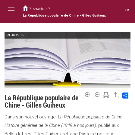
Vous
Aller
au
>
>
êtes
u-paris.fr
FR
contenu
ici
La République populaire de Chine - Gilles Guiheux
Toggle
principal
EN LIBRAIRIE
navigation
Sh
La République populaire de
Chine - Gilles Guiheux
Dans son nouvel ouvrage,
La République populaire de Chine -
Histoire générale de la Chine (1949 à nos jours),
publié aux
Belles lettres,
Gilles Guiheux retrace l’histoire politique,