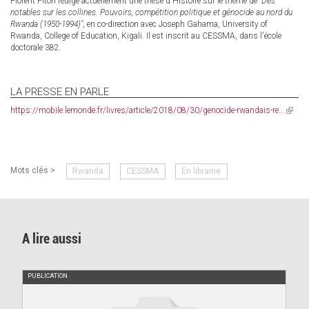
Florent Piton rédige actuellement une thèse d'Histoire sur le thème de
"Des
notables sur les collines. Pouvoirs, compétition politique et génocide au nord du
Rwanda (1950-1994)"
, en co-direction avec Joseph Gahama, University of
Rwanda, College of Education, Kigali. Il est inscrit au CESSMA, dans l'école
doctorale 382.
LA PRESSE EN PARLE
https://mobile.lemonde.fr/livres/article/2018/08/30/genocide-rwandais-re...
(link
is
externa
Mots clés >
Rwanda
CESSMA
En librairie
A lire aussi
PUBLICATION