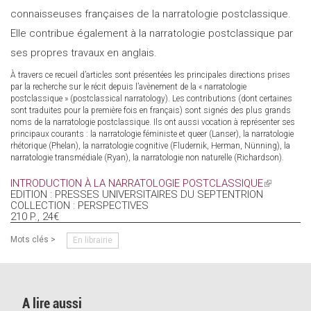
connaisseuses françaises de la narratologie postclassique.
Elle contribue également à la narratologie postclassique par
ses propres travaux en anglais.
À travers ce recueil d’articles sont présentées les principales directions prises
par la recherche sur le récit depuis l’avènement de la « narratologie
postclassique » (postclassical narratology). Les contributions (dont certaines
sont traduites pour la première fois en français) sont signés des plus grands
noms de la narratologie postclassique. Ils ont aussi vocation à représenter ses
principaux courants : la narratologie féministe et queer (Lanser), la narratologie
rhétorique (Phelan), la narratologie cognitive (Fludernik, Herman, Nünning), la
narratologie transmédiale (Ryan), la narratologie non naturelle (Richardson).
INTRODUCTION À LA NARRATOLOGIE POSTCLASSIQUE
(LINK
EDITION : PRESSES UNIVERSITAIRES DU SEPTENTRION
IS
COLLECTION : PERSPECTIVES
EXTERNAL
210 P., 24€
Mots clés >
En librairie
A lire aussi