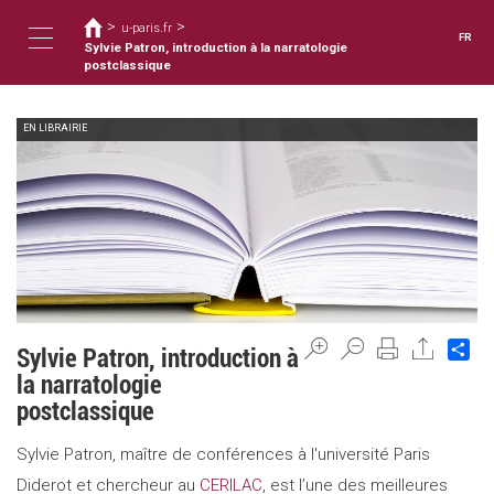
Vous
Aller
>
>
au
u-paris.fr
êtes
FR
contenu
Sylvie Patron, introduction à la narratologie
ici
Toggle
principal
postclassique
EN LIBRAIRIE
navigation
Sh
Sylvie Patron, introduction à
la narratologie
postclassique
Sylvie Patron, maître de conférences à l'université Paris
Diderot et chercheur au
CERILAC
, est l’une des meilleures