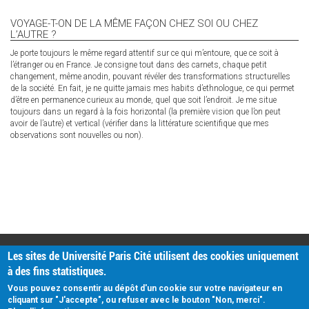
VOYAGE-T-ON DE LA MÊME FAÇON CHEZ SOI OU CHEZ
L’AUTRE ?
Je porte toujours le même regard attentif sur ce qui m’entoure, que ce soit à
l’étranger ou en France. Je consigne tout dans des carnets, chaque petit
changement, même anodin, pouvant révéler des transformations structurelles
de la société. En fait, je ne quitte jamais mes habits d’ethnologue, ce qui permet
d’être en permanence curieux au monde, quel que soit l’endroit. Je me situe
toujours dans un regard à la fois horizontal (la première vision que l’on peut
avoir de l’autre) et vertical (vérifier dans la littérature scientifique que mes
observations sont nouvelles ou non).
PRATIQUE
Les sites de Université Paris Cité utilisent des cookies uniquement
Plan d'accès
à des fins statistiques.
Intranet
Mentions légales
Vous pouvez consentir au dépôt d'un cookie sur votre navigateur en
Données personnelles
cliquant sur "J'accepte", ou refuser avec le bouton "Non, merci".