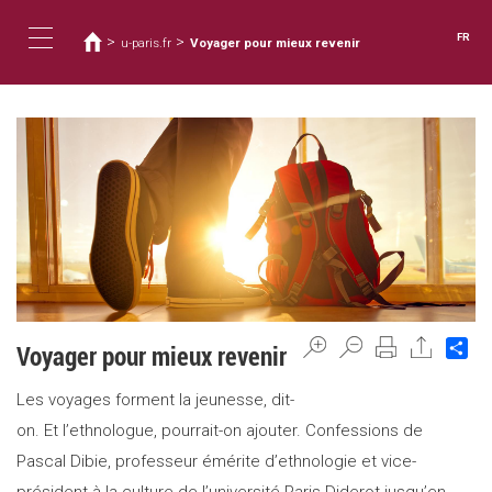
Vous
Aller
au
êtes
FR
>
>
u-paris.fr
Voyager pour mieux revenir
contenu
ici
Toggle
principal
navigation
Sh
Voyager pour mieux revenir
Les voyages forment la jeunesse, dit-
on. Et l’ethnologue, pourrait-on ajouter. Confessions de
Pascal Dibie, professeur émérite d’ethnologie et vice-