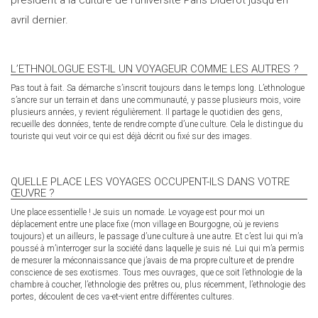
président à la culture de l’université Paris Diderot jusqu’en
avril dernier.
L’ETHNOLOGUE EST-IL UN VOYAGEUR COMME LES AUTRES ?
Pas tout à fait. Sa démarche s’inscrit toujours dans le temps long. L’ethnologue
s’ancre sur un terrain et dans une communauté, y passe plusieurs mois, voire
plusieurs années, y revient régulièrement. Il partage le quotidien des gens,
recueille des données, tente de rendre compte d’une culture. Cela le distingue du
touriste qui veut voir ce qui est déjà décrit ou fixé sur des images.
QUELLE PLACE LES VOYAGES OCCUPENT-ILS DANS VOTRE
ŒUVRE ?
Une place essentielle ! Je suis un nomade. Le voyage est pour moi un
déplacement entre une place fixe (mon village en Bourgogne, où je reviens
toujours) et un ailleurs, le passage d’une culture à une autre. Et c’est lui qui m’a
poussé à m’interroger sur la société dans laquelle je suis né. Lui qui m’a permis
de mesurer la méconnaissance que j’avais de ma propre culture et de prendre
conscience de ses exotismes. Tous mes ouvrages, que ce soit l’ethnologie de la
chambre à coucher, l’ethnologie des prêtres ou, plus récemment, l’ethnologie des
portes, découlent de ces va-et-vient entre différentes cultures.