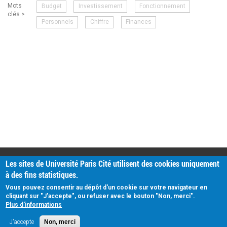
Mots
Budget
Investissement
Fonctionnement
clés >
Personnels
Chiffre
Finances
PRATIQUE
Les sites de Université Paris Cité utilisent des cookies uniquement
Plan d'accès
à des fins statistiques.
Intranet
Mentions légales
Vous pouvez consentir au dépôt d'un cookie sur votre navigateur en
Données personnelles
cliquant sur "J'accepte", ou refuser avec le bouton "Non, merci".
Plus d'informations
J'accepte
Non, merci