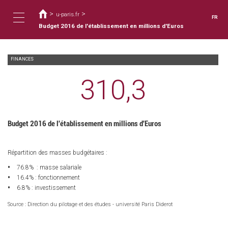
Vous
Aller
au
>
>
êtes
u-paris.fr
FR
contenu
ici
Budget 2016 de l'établissement en millions d'Euros
Toggle
principal
FINANCES
navigation
310,3
Budget 2016 de l'établissement en millions d'Euros
Répartition des masses budgétaires :
76.8% : masse salariale
16.4% : fonctionnement
6.8% : investissement
Source : Direction du pilotage et des études - université Paris Diderot