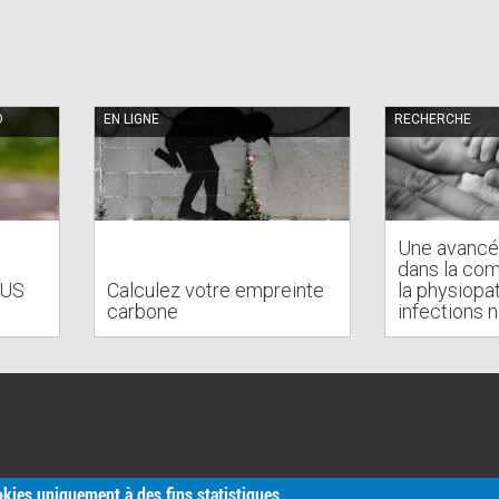
O
EN LIGNE
RECHERCHE
Une avancé
dans la co
OUS
Calculez votre empreinte
la physiopa
carbone
infections 
ookies uniquement à des fins statistiques.