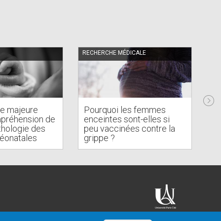
RECHERCHE MÉDICALE
FÉL
e majeure
Pourquoi les femmes
mpréhension de
enceintes sont-elles si
thologie des
peu vaccinées contre la
Hi
néonatales
grippe ?
un