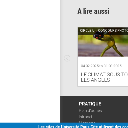
A lire aussi
CIRCLE U. : CONCOURS PHOT
04.02.2025
to
31.03.2025
LE CLIMAT SOUS T
LES ANGLES
PRATIQUE
Plan d'accès
Intranet
Mentions
Les sites de Université Paris Cité utilisent des c
légales