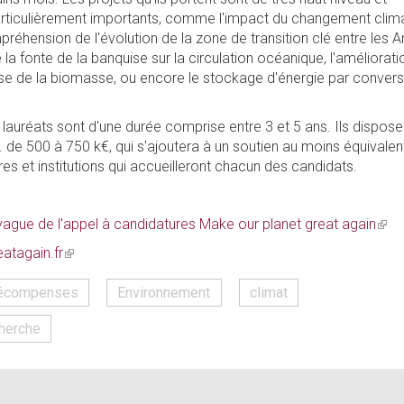
articulièrement importants, comme l'impact du changement clim
mpréhension de l'évolution de la zone de transition clé entre les 
 la fonte de la banquise sur la circulation océanique, l'améliorati
se de la biomasse, ou encore le stockage d'énergie par convers
lauréats sont d'une durée comprise entre 3 et 5 ans. Ils dispose
. de 500 à 750 k€, qui s'ajoutera à un soutien au moins équivalen
res et institutions qui accueilleront chacun des candidats.
ague de l'appel à candidatures Make our planet great again
(link
is
atagain.fr
(link
exte
is
 récompenses
Environnement
climat
external)
herche