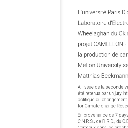
L'université Paris D
Laboratoire d'Elect
Wheelaghan du Okina
projet CAMELEON - 
la production de c
Mellon University se
Matthias Beekmann p
A l'issue de la seconde 
été retenus par un jury i
politique du changement cl
for Climate change Rese
En provenance de 7 pays d
C.N.R.S., de l'I.R.D., du C
Carmaux dans les prochain