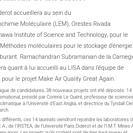
iderot accueillera au sein du
rochimie Moléculaire (LEM), Orestes Rivada
wa Institute of Science and Technology, pour le
Méthodes moléculaires pour le stockage d'énergie
arburant. Ramachandran Subramanian de la Carnegi
ra quant à lui accueilli au LISA dans l'équipe de
our le projet Make Air Quality Great Again.
vague de candidatures, 38 nouveaux projets ont été déposés. 14
nternational, présidé par Corinne Le Quéré, professeur de sciences
imatique à l'Université d'East Anglia, et directrice du Tyndall Ce
arch.
ifférents, ces 14 lauréats viendront rejoindre les laboratoires 
.E.A., de l'IRSTEA, de l'Université Paris Diderot et de l'I.M.T. Mines A
s mois. Les projets qu'ils portent sont de très haut niveau et