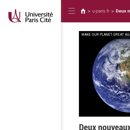
您
移
至
在
>
>
u-paris.fr
Deux n
Toggle
主
這
內
裡
容
MAKE OUR PLANET GREAT AG
navigation
Deux nouveaux 