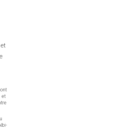
 et
e
 ont
 et
ntre
du
lbi-