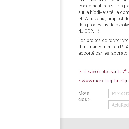
concernent des sujets p
sur la biodiversité, la co
et l'Amazonie, l'impact de
des processus de pyroly
du CO2, …).
Les projets de recherche 
d'un financement du P.I.A
apporté par les laboratoi
e
> En savoir plus sur la 2
v
> www.makeourplanetgre
Mots
Prix et
clés >
ActuRec