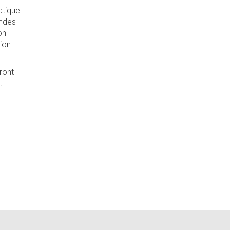
atique
Andes
on
ion
ront
t
rnal)