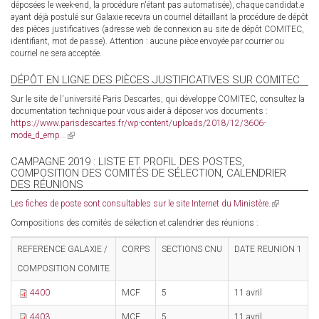
déposées le week-end, la procédure n'étant pas automatisée), chaque candidat.e
ayant déjà postulé sur Galaxie recevra un courriel détaillant la procédure de dépôt
des pièces justificatives (adresse web de connexion au site de dépôt COMITEC,
identifiant, mot de passe). Attention : aucune pièce envoyée par courrier ou
courriel ne sera acceptée.
DÉPÔT EN LIGNE DES PIÈCES JUSTIFICATIVES SUR COMITEC
Sur le site de l'université Paris Descartes, qui développe COMITEC, consultez la
documentation technique pour vous aider à déposer vos documents :
https://www.parisdescartes.fr/wp-content/uploads/2018/12/3606-
mode_d_emp...
(link
is
external)
CAMPAGNE 2019 : LISTE ET PROFIL DES POSTES,
COMPOSITION DES COMITÉS DE SÉLECTION, CALENDRIER
DES RÉUNIONS
Les fiches de poste sont consultables sur le site Internet du Ministère.
(link
is
Compositions des comités de sélection et calendrier des réunions :
external)
REFERENCE GALAXIE /
CORPS
SECTIONS CNU
DATE REUNION 1
D
COMPOSITION COMITE
4400
MCF
5
11 avril
2
4403
MCF
5
11 avril
2