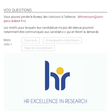
VOS QUESTIONS
Vous pouvez joindre le Bureau des concours à l'adresse :
drhconcours@univ-
paris-diderot.fr
(link
sends
Les motifs pour lesquels leur candidature n'a pas été retenue pourront
e-
notamment être communiqués aux candidat.e.s qui en feront la demande.
mail)
Mots
Concours
Enseignants-chercheurs
clés >
Type de recrutement