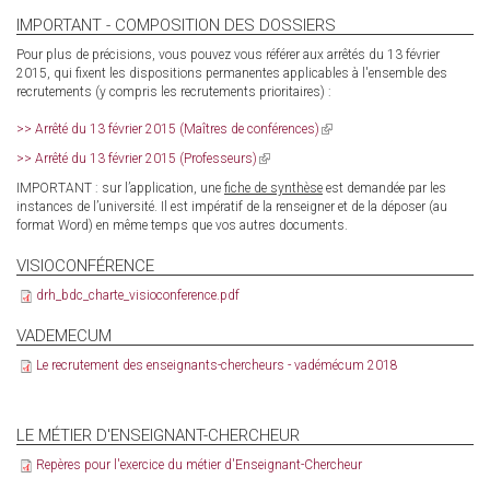
IMPORTANT - COMPOSITION DES DOSSIERS
Pour plus de précisions, vous pouvez vous référer aux arrêtés du 13 février
2015, qui fixent les dispositions permanentes applicables à l'ensemble des
recrutements (y compris les recrutements prioritaires) :
>> Arrêté du 13 février 2015 (Maîtres de conférences)
(link
is
>> Arrêté du 13 février 2015 (Professeurs)
(link
external)
is
IMPORTANT : sur l’application, une
fiche de synthèse
est demandée par les
external)
instances de l’université. Il est impératif de la renseigner et de la déposer (au
format Word) en même temps que vos autres documents.
VISIOCONFÉRENCE
drh_bdc_charte_visioconference.pdf
VADEMECUM
Le recrutement des enseignants-chercheurs - vadémécum 2018
LE MÉTIER D'ENSEIGNANT-CHERCHEUR
Repères pour l'exercice du métier d'Enseignant-Chercheur