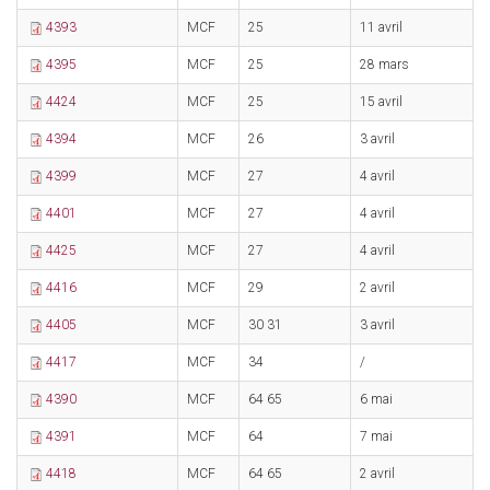
4393
MCF
25
11 avril
1
4395
MCF
25
28 mars
2
4424
MCF
25
15 avril
1
4394
MCF
26
3 avril
1
4399
MCF
27
4 avril
1
4401
MCF
27
4 avril
1
4425
MCF
27
4 avril
1
4416
MCF
29
2 avril
1
4405
MCF
30 31
3 avril
2
4417
MCF
34
/
/
4390
MCF
64 65
6 mai
2
4391
MCF
64
7 mai
2
4418
MCF
64 65
2 avril
1