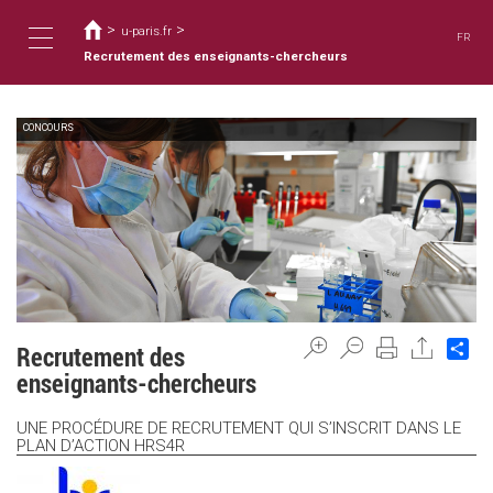
您
移
至
>
>
在
u-paris.fr
FR
主
這
Recrutement des enseignants-chercheurs
Toggle
內
裡
容
CONCOURS
navigation
Sh
Recrutement des
enseignants-chercheurs
UNE PROCÉDURE DE RECRUTEMENT QUI S’INSCRIT DANS LE
PLAN D’ACTION HRS4R