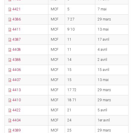
4421
MCF
5
7 mai
1
4386
MCF
7 27
29 mars
1
4411
MCF
9 10
13 mai
2
4387
MCF
11
17 avril
2
4408
MCF
11
4 avril
1
4388
MCF
14
2 avril
1
4406
MCF
15
15 avril
9
4407
MCF
15
13 mai
2
4413
MCF
17 72
29 mars
1
4410
MCF
18 71
29 mars
6
4422
MCF
21
5 avril
1
4404
MCF
24
1er avril
1
4389
MCF
25
29 mars
5