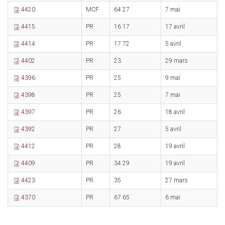
4420
MCF
64 27
7 mai
2
4415
PR
16 17
17 avril
2
4414
PR
17 72
5 avril
6
4402
PR
23
29 mars
6
4396
PR
25
9 mai
2
4398
PR
25
7 mai
2
4397
PR
26
18 avril
1
4392
PR
27
5 avril
1
4412
PR
28
19 avril
6
4409
PR
34 29
19 avril
2
4423
PR
35
27 mars
9
4370
PR
67 65
6 mai
2