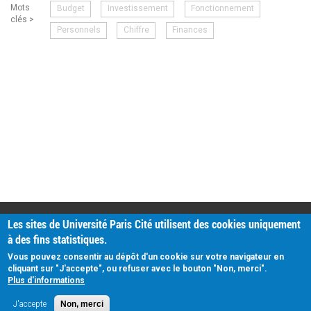
Mots
Budget
Investissement
Fonctionnement
clés >
Personnels
Chiffre
Finances
PRATIQUE
Les sites de Université Paris Cité utilisent des cookies uniquement
Plan d'accès
à des fins statistiques.
Intranet
Mentions légales
Vous pouvez consentir au dépôt d'un cookie sur votre navigateur en
Données personnelles
cliquant sur "J'accepte", ou refuser avec le bouton "Non, merci".
Plus d'informations
J'accepte
Non, merci