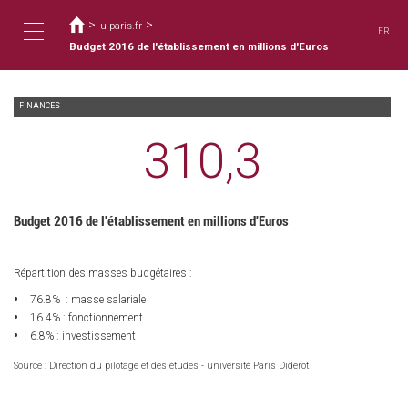
您
移
至
>
>
在
u-paris.fr
FR
主
這
Budget 2016 de l'établissement en millions d'Euros
Toggle
內
裡
容
FINANCES
navigation
310,3
Budget 2016 de l'établissement en millions d'Euros
Répartition des masses budgétaires :
76.8% : masse salariale
16.4% : fonctionnement
6.8% : investissement
Source : Direction du pilotage et des études - université Paris Diderot