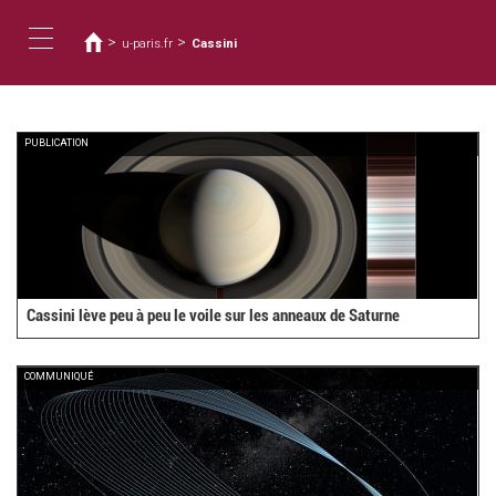
您
移
至
在
>
>
u-paris.fr
Cassini
主
這
Toggle
內
裡
容
navigation
PUBLICATION
Cassini lève peu à peu le voile sur les anneaux de Saturne
COMMUNIQUÉ