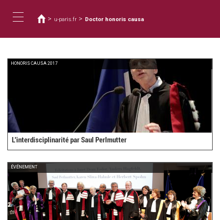
您
移
至
在
>
>
u-paris.fr
Doctor honoris causa
主
這
Toggle
內
裡
容
navigation
HONORIS CAUSA 2017
L'interdisciplinarité par Saul Perlmutter
ÉVÉNEMENT