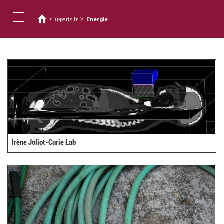
您
移
至
在
>
>
u-paris.fr
Energie
主
這
Toggle
內
裡
容
navigation
Irène Joliot-Curie Lab