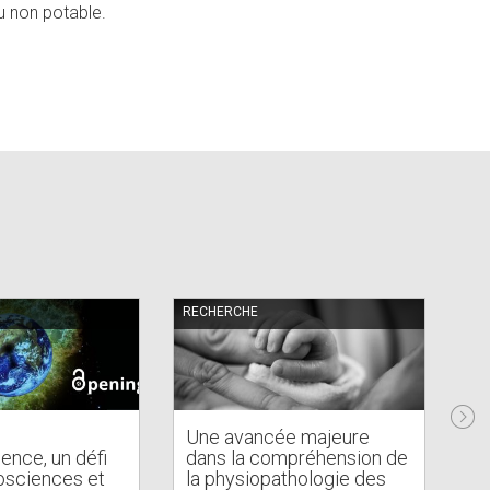
au non potable.
RECHERCHE
RE
Une avancée majeure
P
ience, un défi
dans la compréhension de
en
osciences et
la physiopathologie des
pe