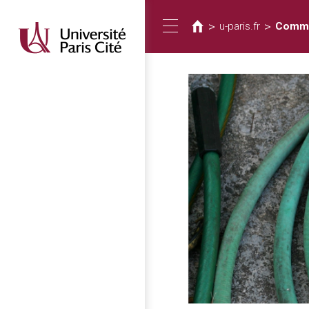
您
移
至
在
>
>
u-paris.fr
Commen
Toggle
主
這
內
裡
容
navigation