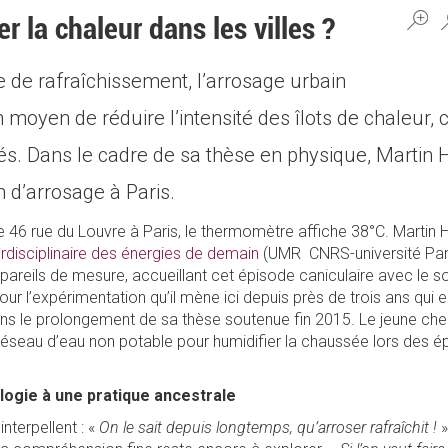
 la chaleur dans les villes ?
e de rafraîchissement, l’arrosage urbain
oyen de réduire l’intensité des îlots de chaleur, 
és. Dans le cadre de sa thèse en physique, Martin
 d’arrosage à Paris.
le 46 rue du Louvre à Paris, le thermomètre affiche 38°C. Martin 
erdisciplinaire des énergies de demain
(UMR CNRS-université Pari
pareils de mesure, accueillant cet épisode caniculaire avec le so
our l’expérimentation qu’il mène ici depuis près de trois ans qui 
ns le prolongement de sa thèse soutenue fin 2015. Le jeune cher
 réseau d’eau non potable pour humidifier la chaussée lors des é
ogie à une pratique ancestrale
interpellent : «
On le sait depuis longtemps, qu’arroser rafraîchit !
»