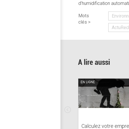
d’humidification automat
Mots
Environ
clés >
ActuRec
A lire aussi
EN LIGNE
Calculez votre empre