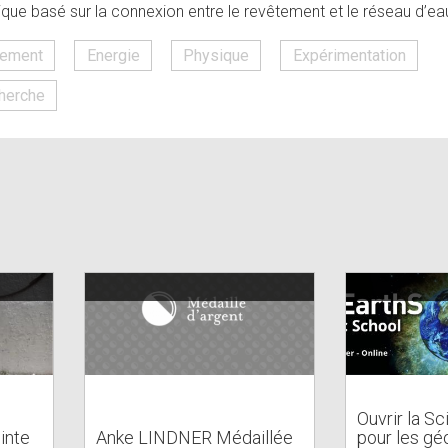
ique basé sur la connexion entre le revêtement et le réseau d’e
nement
Energie
Physique
Expérimentation
herche
Ouvrir la Sc
inte
Anke LINDNER Médaillée
pour les gé