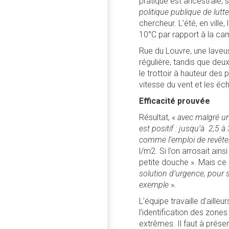
pratique est ancestrale,
politique publique de lutte
chercheur. L’été, en ville
10°C par rapport à la cam
Rue du Louvre, une laveu
régulière, tandis que deu
le trottoir à hauteur des 
vitesse du vent et les é
Efficacité prouvée
Résultat, «
avec malgré un
est positif : jusqu’à 2,5 
comme l’emploi de revête
l/m2. Si l’on arrosait ains
petite douche ». Mais ce n
solution d’urgence, pour 
exemple
».
L’équipe travaille d’aill
l’identification des zone
extrêmes. Il faut à prés