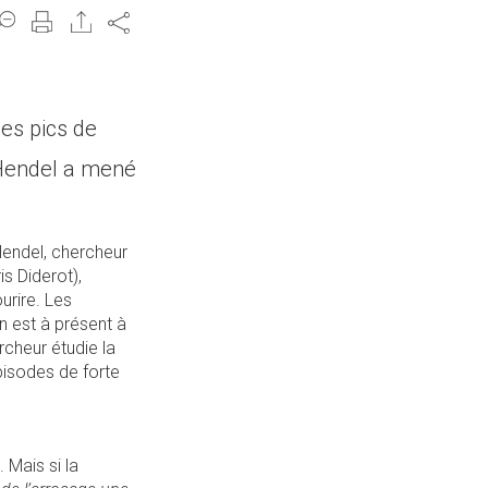
Share
ces pics de
 Hendel a mené
Hendel, chercheur
s Diderot),
urire. Les
en est à présent à
cheur étudie la
pisodes de forte
. Mais si la