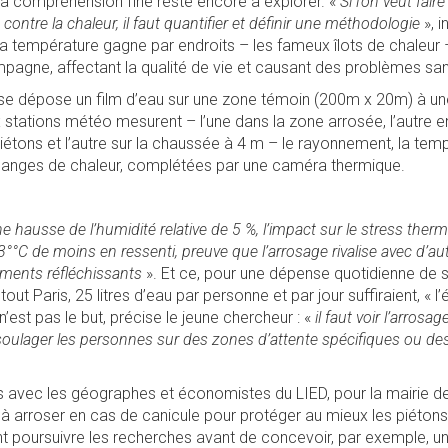
 sa compréhension fine reste encore à explorer. «
Si l’on veut fair
 contre la chaleur, il faut quantifier et définir une méthodologie
», i
, la température gagne par endroits – les fameux îlots de chaleur 
pagne, affectant la qualité de vie et causant des problèmes sani
se dépose un film d’eau sur une zone témoin (200m x 20m) à une
x stations météo mesurent – l’une dans la zone arrosée, l’autre e
piétons et l’autre sur la chaussée à 4 m – le rayonnement, la temp
changes de chaleur, complétées par une caméra thermique.
e hausse de l’humidité relative de 5 %, l’impact sur le stress the
à 3°°C de moins en ressenti, preuve que l’arrosage rivalise avec d’au
ments réfléchissants
». Et ce, pour une dépense quotidienne de 
i tout Paris, 25 litres d’eau par personne et par jour suffiraient, « l
’est pas le but, précise le jeune chercheur : «
il faut voir l’arro
soulager les personnes sur des zones d’attente spécifiques ou des
eurs avec les géographes et économistes du LIED, pour la mairie de
s à arroser en cas de canicule pour protéger au mieux les piéton
ent poursuivre les recherches avant de concevoir, par exemple, 