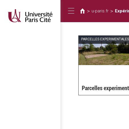
您
移
至
在
>
>
u-paris.fr
Expéri
Toggle
主
這
內
裡
容
navigation
PARCELLES EXPERIMENTALES
Parcelles experiment