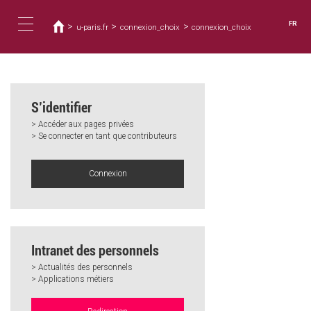
Vous
Aller
au
êtes
FR
>
>
>
u-paris.fr
connexion_choix
connexion_choix
contenu
ici
Toggle
principal
navigation
S’identifier
> Accéder aux pages privées
> Se connecter en tant que contributeurs
Connexion
Intranet des personnels
> Actualités des personnels
> Applications métiers