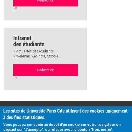
Redirection
(link
is
external)
Intranet
des étudiants
> Actualités des étudiants
> Webmail, web note, Moodle...
Redirection
(link
is
external)
PRATIQUE
Les sites de Université Paris Cité utilisent des cookies uniquement
Plan d'accès
à des fins statistiques.
Intranet
Mentions légales
Vous pouvez consentir au dépôt d'un cookie sur votre navigateur en
Données personnelles
cliquant sur "J'accepte", ou refuser avec le bouton "Non, merci".