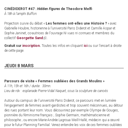
CINÉDIDEROT #47 :
Hidden Figures
de Theodore Melfi
À 18h à l'amphi Buffon.
Projection suivie du débat «
Les femmes ont-elles une Histoire ?
» avec
Gabrielle Houbre, historienne à l’université Paris Diderot et Camille Aspar et
Sophie Janinet, co-autrices de l'ouvrage
Ni vues ni connues
et membres du
collectif
Georgette Sand
(link
.
is
Gratuit sur
inscription
.
Toutes les infos en cliquant
ici
ou sur l'encart à droite
external)
de cette page.
JEUDI 8 MARS
Parcours de visite « Femmes oubliées des Grands Moulins »
À 11h, 15h et 16h / durée : 30mn.
Lieu de rdv : esplanade Pierre-Vidal Naquet, sous la sculpture de canoés
Autour du campus de l'université Paris Diderot, ce parcours met en lumière
l’engagement de femmes avant-gardistes et trop souvent méconnues, au détour
des rues portant leur nom. Vous découvrirez par exemple Olympe de Gouges,
pionnière du féminisme français ; Sophie Germain, mathématicienne et
philosophe ; ou encore Marie-Andrée Lagroua Weill-Hallé, médecin qui a œuvré
pour le futur Planning Familial. Venez entendre les voix de ces femmes oubliées