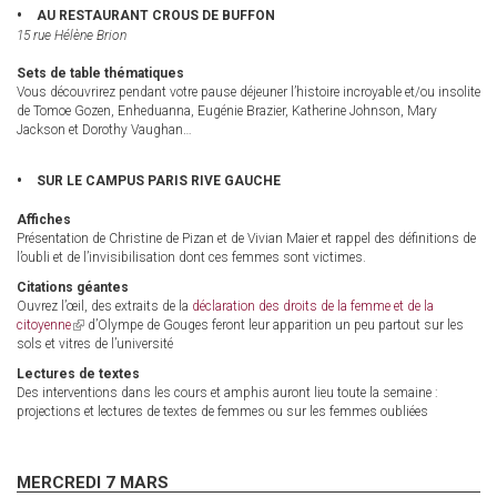
AU RESTAURANT CROUS DE BUFFON
15 rue Hélène Brion
Sets de table thématiques
Vous découvrirez pendant votre pause déjeuner l’histoire incroyable et/ou insolite
de Tomoe Gozen, Enheduanna, Eugénie Brazier, Katherine Johnson, Mary
Jackson et Dorothy Vaughan…
SUR LE CAMPUS PARIS RIVE GAUCHE
Affiches
Présentation de Christine de Pizan et de Vivian Maier et rappel des définitions de
l’oubli et de l’invisibilisation dont ces femmes sont victimes.
Citations géantes
Ouvrez l’œil, des extraits de la
déclaration des droits de la femme et de la
citoyenne
(link
d’Olympe de Gouges feront leur apparition un peu partout sur les
sols et vitres de l’université
is
external)
Lectures de textes
Des interventions dans les cours et amphis auront lieu toute la semaine :
projections et lectures de textes de femmes ou sur les femmes oubliées
MERCREDI 7 MARS