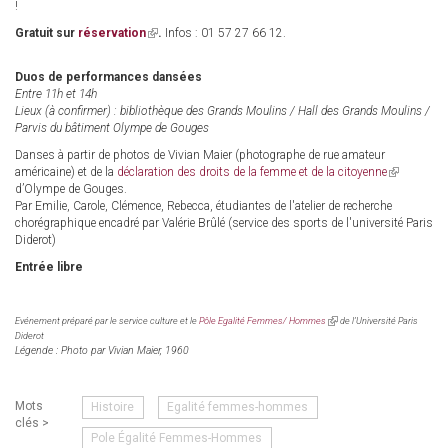
!
Gratuit sur
réservation
(link
.
Infos : 01 57 27 66 12.
is
external)
Duos de performances dansées
Entre 11h et 14h
Lieux (à confirmer) : bibliothèque des Grands Moulins / Hall des Grands Moulins /
Parvis du bâtiment Olympe de Gouges
Danses à partir de photos de Vivian Maier (photographe de rue amateur
américaine) et de la
déclaration des droits de la femme et de la citoyenne
(link
d’Olympe de Gouges.
is
Par Emilie, Carole, Clémence, Rebecca, étudiantes de l'atelier de recherche
external)
chorégraphique encadré par Valérie Brûlé (service des sports de l'université Paris
Diderot)
Entrée libre
(link
Evénement préparé par le service culture et le
Pôle Egalité Femmes/ Hommes
de l’Université Paris
is
Diderot
external)
Légende : Photo par Vivian Maier, 1960
Mots
Histoire
Egalité femmes-hommes
clés >
Pole Égalité Femmes-Hommes