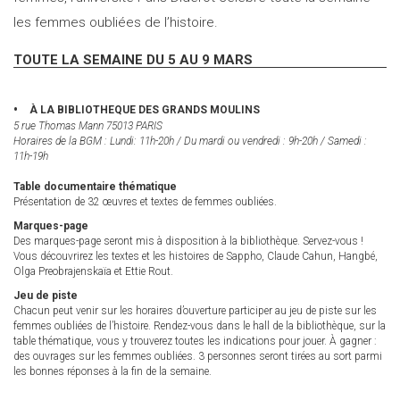
les femmes oubliées de l’histoire.
TOUTE LA SEMAINE DU 5 AU 9 MARS
À LA BIBLIOTHEQUE DES GRANDS MOULINS
5 rue Thomas Mann 75013 PARIS
Horaires de la BGM : Lundi: 11h-20h / Du mardi ou vendredi : 9h-20h / Samedi :
11h-19h
Table documentaire thématique
Présentation de 32 œuvres et textes de femmes oubliées.
Marques-page
Des marques-page seront mis à disposition à la bibliothèque. Servez-vous !
Vous découvrirez les textes et les histoires de Sappho, Claude Cahun, Hangbé,
Olga Preobrajenskaïa et Ettie Rout.
Jeu de piste
Chacun peut venir sur les horaires d’ouverture participer au jeu de piste sur les
femmes oubliées de l’histoire. Rendez-vous dans le hall de la bibliothèque, sur la
table thématique, vous y trouverez toutes les indications pour jouer. À gagner :
des ouvrages sur les femmes oubliées. 3 personnes seront tirées au sort parmi
les bonnes réponses à la fin de la semaine.