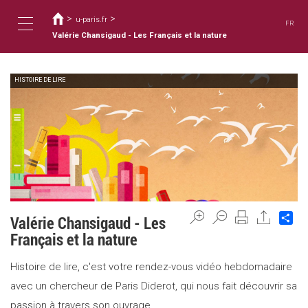
You
Skip
to
>
>
are
u-paris.fr
FR
main
here
Valérie Chansigaud - Les Français et la nature
Toggle
content
HISTOIRE DE LIRE
navigation
Sh
Valérie Chansigaud - Les
Français et la nature
Histoire de lire, c'est votre rendez-vous vidéo hebdomadaire
avec un chercheur de Paris Diderot, qui nous fait découvrir sa
passion à travers son ouvrage .