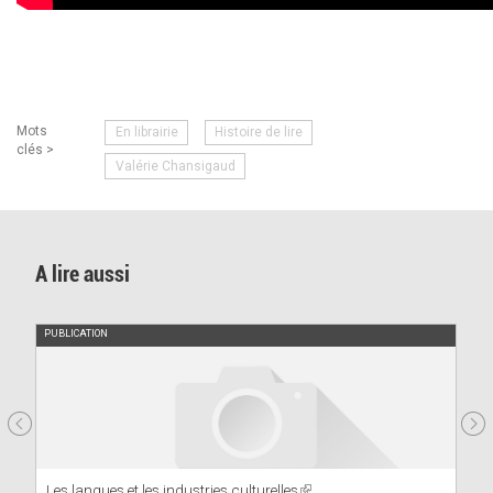
Mots
En librairie
Histoire de lire
clés >
Valérie Chansigaud
A lire aussi
PUBLICATION
Les langues et les industries culturelles
(link