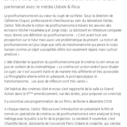
partenariat avec le média Usbek & Rica.
Le posthumanisme est au cœur du sujet de sa thèse. Sous la direction de
Catherine Coquio, professeure et chercheuse au sein du laboratoire Cerilac,
Carlos Tello étudie la notion de posthumanisme à travers les œuvres des
écrivains Michel Houellebecq et Jorge Volpi. Le doctorant en littérature comparée
nous donne une définition du posthumanisme :
« C’est avant tout une
prospection sur le futur mais aussi une problématique du présent. La notion de
posthumanisme est plus large que celle du transhumanisme qui pense le corps
humain comme un objet susceptible d’être non seulement réparé, mais surtout
amélioré ».
L’idée d’aborder la question du posthumanisme par le cinéma lui est venue un
jour en sortant de la cinémathèque.
« Le cinéma est un bon endroit pour étudier
ce sujet, car il est souvent traité et de manière très différente et très accessible.
La filmographie alterne entre le cyberpunk, le post-apocalypse, le
transhumanisme… Les axes de réflexion sont très variés »
.
Cet habitué des cinémas d’art et essai s’est rapproché de la salle Le Grand
ème
Action dans le 5
arrondissement, rue des écoles, pour proposer un ciné-club.
Il a constitué une programmation de six films de février à décembre 2018.
A chaque séance, Carlos Tello assure l’introduction en présentant le film et
convie un spécialiste de cinéma ou de posthumanisme à venir analyser le long
métrage avec le public à la fin de la projection. Le vendredi 9 novembre, c’est
Charlotte Servel, doctorante de l’université Paris Diderot et cinéphile, qui viendra