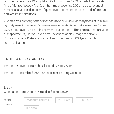
commenter le film de Woody Allen. Ce film sorti en 1973 raconte l’histoire de
Miles Monroe (Woody Allen), un homme cryogénisé 200 ans auparavant et
ramené à la vie par des scientifiques révolutionnaires dans le but d’infiltrer un
gouvernement dictatorial.
« Je suis très content, nous disposons d’une belle salle de 220 places et le public
répond présent. D’ailleurs, le cinéma m’a demandé de reconduire le ciné-club en
2019 »
. Pour avoir un petit financement qui permet d’offrir, entre autres, un verre
aux spectateurs, Carlos Tello a créé une association « Image et parole ».
L’université Paris Diderot le soutient en imprimant 2 000 flyers pour la
communication.
PROCHAINES SÉANCES
Vendredi 9 novembre à 20h - Sleeper de Woody Allen
Vendredi 7 décembre à 20h - Snowpiercer de Bong Joon-ho
Lieu >
Cinéma Le Grand Action, 5 rue des écoles 75005.
Mots
Posthumanisme
CERILAC
UFR LAC
clés >
Cinéma