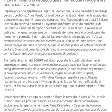
« Les innovations pédagogiques numériques rendent les
cours plus vivants »
Repérée pour son appétence à l’égard du numérique, la vice-présidente en charge
de ces questions, Anne Vanet, lui avait déjà confié le soin d’animer le réseau des
quinze référents numériques des composantes. Responsable du projet 21 dans
le cadre du schéma directeur du système d’information et du numérique de
l’université, Christine Rampon cherchait depuis un an et demi à recenser les
outils numériques, à créer une communauté d’enseignants et à développer des
formations permettant de multiplier les innovations pédagogiques. «
J’ai par
exemple lancé les casse-croûtes numériques, au FabLab de Paris Diderot, sur
l’heure du déjeuner dans le but d’échanger les bonnes pratiques entre enseignants
de Paris Diderot, et créer les prix de l’innovation numérique pédagogique qui ont
permis l’achat d’équipements pour une dizaine de projets
».
Prendre la direction du SCRIPT est donc, pour elle, la continuité d’un travail
largement entamé. «
La transition numérique passe aussi par l’augmentation des
enregistrements vidéo de la part des enseignants (je dois d’ailleurs m’y mettre !),
le développement des cours à distance, l’organisation de serious game,
l’apprentissage par le faire...
» Christine Rampon rappelle à ses collègues
ème
l’existence de tiers lieux au 4
étage de la Halle aux Farines : le FabLab, le
plateau et les box vidéo, la salle de self e-learning… qui ne demandent qu’à être
investis.
Ces espaces très bien équipés sont d’ailleurs la force du SCRIPT à l’heure de la
fusion. Dans les prochains mois, ce service commun devra certainement
évoluer avec le rapprochement avec Paris Descartes. «
Ce projet de nouvelle
université me stimule, je ne le crains pas du tout car je sais que nos deux équipes