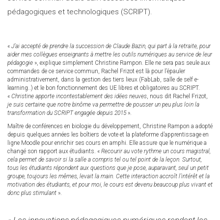
pédagogiques et technologiques (SCRIPT).
«
J’ai accepté de prendre la succession de Claude Bazin, qui part à la retraite, pour
aider mes collègues enseignants à mettre les outils numériques au service de leur
pédagogie
», explique simplement Christine Rampon. Elle ne sera pas seule aux
commandes de ce service commun, Rachel Frizot est là pour l’épauler
administrativement, dans la gestion des tiers lieux (FabLab, salle de self e-
learning..) et le bon fonctionnement des UE libres et obligatoires au SCRIPT.
«
Christine apporte incontestablement des idées neuves
, nous dit Rachel Frizot,
je suis certaine que notre binôme va permettre de pousser un peu plus loin la
transformation du SCRIPT engagée depuis 2015
».
Maître de conférences en biologie du développement, Christine Rampon a adopté
depuis quelques années les boîtiers de vote et la plateforme d’apprentissage en
ligne Moodle pour enrichir ses cours en amphi. Elle assure que le numérique a
changé son rapport aux étudiants. «
Recourir au vote rythme un cours magistral,
cela permet de savoir si la salle a compris tel ou tel point de la leçon. Surtout,
tous les étudiants répondent aux questions que je pose, auparavant, seul un petit
groupe, toujours les mêmes, levait la main. Cette interaction accroît l’intérêt et la
motivation des étudiants, et pour moi, le cours est devenu beaucoup plus vivant et
donc plus stimulant
».